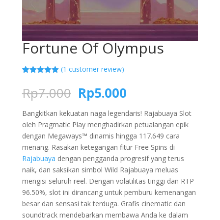
Fortune Of Olympus
(
1
customer review)
Rated
1
5.00
out of 5
Original
Current
Rp
7.000
Rp
5.000
based on
price
price
customer
rating
was:
is:
Bangkitkan kekuatan naga legendaris! Rajabuaya Slot
Rp7.000.
Rp5.000.
oleh Pragmatic Play menghadirkan petualangan epik
dengan Megaways™ dinamis hingga 117.649 cara
menang. Rasakan ketegangan fitur Free Spins di
Rajabuaya
dengan pengganda progresif yang terus
naik, dan saksikan simbol Wild Rajabuaya meluas
mengisi seluruh reel. Dengan volatilitas tinggi dan RTP
96.50%, slot ini dirancang untuk pemburu kemenangan
besar dan sensasi tak terduga. Grafis cinematic dan
soundtrack mendebarkan membawa Anda ke dalam