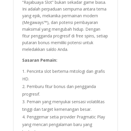
“Rajabuaya Slot” bukan sekadar game biasa.
Ini adalah perpaduan sempurna antara tema
yang epik, mekanika permainan modern
(Megaways™), dan potensi pembayaran
maksimal yang mengubah hidup. Dengan
fitur pengganda progresif di free spins, setiap
putaran bonus memiliki potensi untuk
meledakkan saldo Anda.
Sasaran Pemain:
Pencinta slot bertema mitologi dan grafis
HD.
Pemburu fitur bonus dan pengganda
progresif.
Pemain yang menyukai sensasi volatilitas
tinggi dan target kemenangan besar.
Penggemar setia provider Pragmatic Play
yang mencari pengalaman baru yang