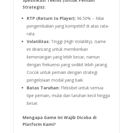
Spesifikasi Teknis (Untuk Pemain
Strategis):
RTP (Return to Player):
96.50% – Nilai
pengembalian yang kompetitif di atas rata-
rata.
Volatilitas:
Tinggi (High Volatility). Game
ini dirancang untuk memberikan
kemenangan yang lebih besar, namun
dengan frekuensi yang sedikit lebih jarang.
Cocok untuk pemain dengan strategi
pengelolaan modal yang baik.
Batas Taruhan:
Fleksibel untuk semua
tipe pemain, mulai dari taruhan kecil hingga
besar.
Mengapa Game Ini Wajib Dicoba di
Platform Kami?